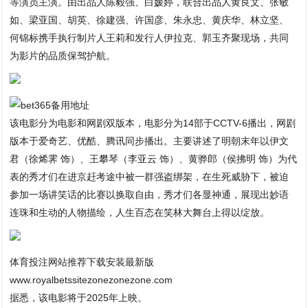
等演员主演。由出品人陈毅强、白媛婷，联合出品人黄良文、张敏
如、梁亚国、胡英、徐建强、许国彦、朱永忠、黄庆华、林立坚、
何锦标携手执行制片人王莉和发行人伊拉克、郭玉齐聚现场，共同
为影片的品质保驾护航。
该电影分为电影和网剧双版本，电影分为14部于CCTV-6播出，网剧
版本于爱奇艺、优酷、腾讯同步播出。主要讲述了明朝末年以伊文
君（徐烯霁 饰）、王攀琴（李亚云 饰）、黄骅郎（侯拂明 饰）为代
表的秀才们在进京赶考途中被一群强盗绑架，在生死威胁下，被迫
参加一场讲笑话的比赛以换取自由，秀才们各显神通，展现出妙语
连珠和生动的人物描绘，人生百态在笑林大舞台上得以绽放。
体育投注网站推荐下载安装最新版
www.royalbetssitezonezonezone.com
据悉，该电影将于2025年上映。