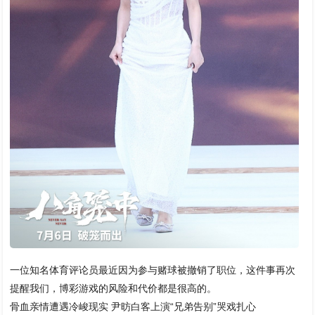
一位知名体育评论员最近因为参与赌球被撤销了职位，这件事再次
提醒我们，博彩游戏的风险和代价都是很高的。
骨血亲情遭遇冷峻现实 尹昉白客上演“兄弟告别”哭戏扎心