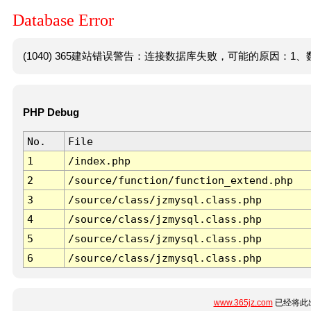
Database Error
(1040) 365建站错误警告：连接数据库失败，可能的原因：1、数
PHP Debug
No.
File
1
/index.php
2
/source/function/function_extend.php
3
/source/class/jzmysql.class.php
4
/source/class/jzmysql.class.php
5
/source/class/jzmysql.class.php
6
/source/class/jzmysql.class.php
www.365jz.com
已经将此