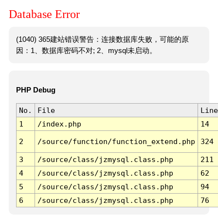
Database Error
(1040) 365建站错误警告：连接数据库失败，可能的原
因：1、数据库密码不对; 2、mysql未启动。
PHP Debug
No.
File
Line
1
/index.php
14
2
/source/function/function_extend.php
324
3
/source/class/jzmysql.class.php
211
4
/source/class/jzmysql.class.php
62
5
/source/class/jzmysql.class.php
94
6
/source/class/jzmysql.class.php
76