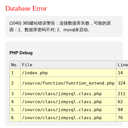
Database Error
(1040) 365建站错误警告：连接数据库失败，可能的原
因：1、数据库密码不对; 2、mysql未启动。
PHP Debug
No.
File
Line
1
/index.php
14
2
/source/function/function_extend.php
324
3
/source/class/jzmysql.class.php
211
4
/source/class/jzmysql.class.php
62
5
/source/class/jzmysql.class.php
94
6
/source/class/jzmysql.class.php
76