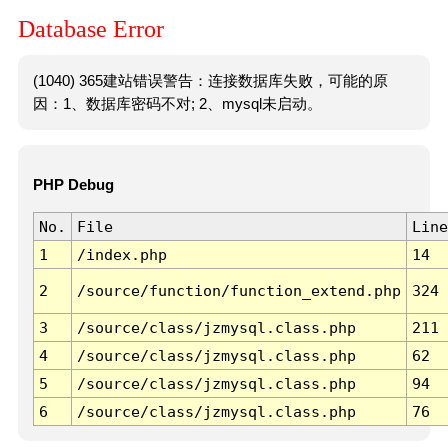
Database Error
(1040) 365建站错误警告：连接数据库失败，可能的原
因：1、数据库密码不对; 2、mysql未启动。
PHP Debug
No.
File
Line
1
/index.php
14
2
/source/function/function_extend.php
324
3
/source/class/jzmysql.class.php
211
4
/source/class/jzmysql.class.php
62
5
/source/class/jzmysql.class.php
94
6
/source/class/jzmysql.class.php
76